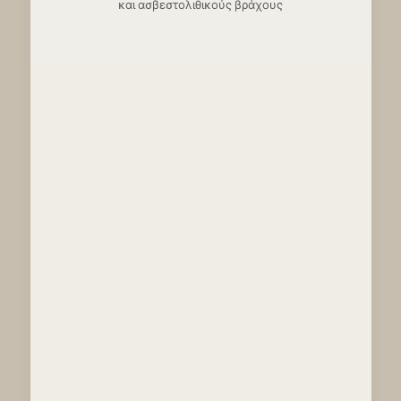
και ασβεστολιθικούς βράχους