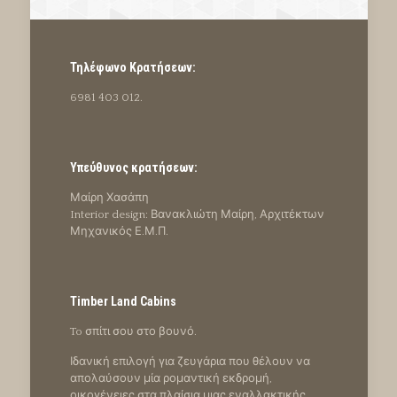
Τηλέφωνο Κρατήσεων:
6981 403 012.
Υπεύθυνος κρατήσεων:
Μαίρη Χασάπη
Interior design: Βανακλιώτη Μαίρη, Αρχιτέκτων
Μηχανικός Ε.Μ.Π.
Timber Land Cabins
To σπίτι σου στο βουνό.
Ιδανική επιλογή για ζευγάρια που θέλουν να
απολαύσουν μία ρομαντική εκδρομή,
οικογένειες στα πλαίσια μιας εναλλακτικής