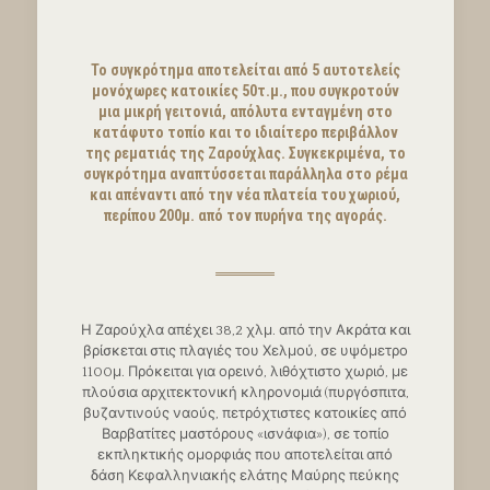
Το συγκρότημα αποτελείται από 5 αυτοτελείς
μονόχωρες κατοικίες 50τ.μ., που συγκροτούν
μια μικρή γειτονιά, απόλυτα ενταγμένη στο
κατάφυτο τοπίο και το ιδιαίτερο περιβάλλον
της ρεματιάς της Ζαρούχλας. Συγκεκριμένα, το
συγκρότημα αναπτύσσεται παράλληλα στο ρέμα
και απέναντι από την νέα πλατεία του χωριού,
περίπου 200μ. από τον πυρήνα της αγοράς.
Η Ζαρούχλα απέχει 38,2 χλμ. από την Ακράτα και
βρίσκεται στις πλαγιές του Χελμού, σε υψόμετρο
1100μ. Πρόκειται για ορεινό, λιθόχτιστο χωριό, με
πλούσια αρχιτεκτονική κληρονομιά (πυργόσπιτα,
βυζαντινούς ναούς, πετρόχτιστες κατοικίες από
Βαρβατίτες μαστόρους «ισνάφια»), σε τοπίο
εκπληκτικής ομορφιάς που αποτελείται από
δάση Κεφαλληνιακής ελάτης Μαύρης πεύκης